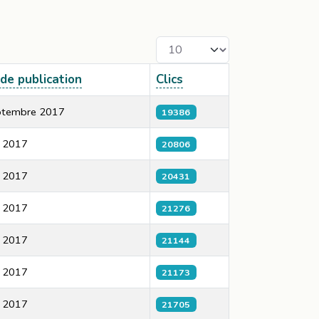
Afficher #
de publication
Clics
ptembre 2017
19386
n 2017
20806
n 2017
20431
n 2017
21276
n 2017
21144
n 2017
21173
n 2017
21705