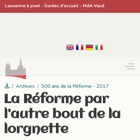
Lausanne à pied
- Guides d'accueil -
MdA Vaud
Off-
Archives
500 ans de la Réforme - 2017
La Réforme par
l’autre bout de la
lorgnette